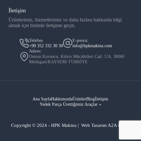
İletişim
Ürünlerimiz, hizmetlerimiz ve daha fazlası hakkında bilgi
almak için bizimle iletişime geçin.
Telefon
E-posta:
+90 352 332 30 30
info@hpkmakina.com
Adres:
Osman Kavuncu, Kıbrıs Mücahitleri Cad. 1/A, 38060
Melikgazi/KAYSERİ-TÜRKİYE
Ana Sayfa
Hakkımızda
Ürünler
Blog
İletişim
Yedek Parça Ürettiğimiz Araçlar
Copyright © 2024 - HPK Makina | Web Tasarım A2A Dijital