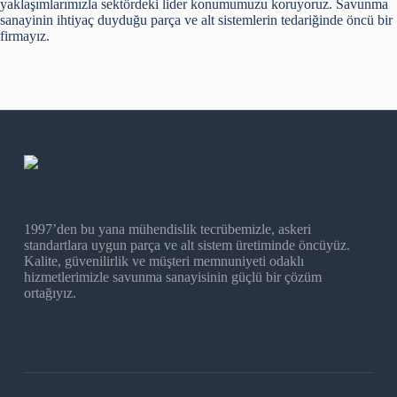
yaklaşımlarımızla sektördeki lider konumumuzu koruyoruz. Savunma
sanayinin ihtiyaç duyduğu parça ve alt sistemlerin tedariğinde öncü bir
firmayız.
1997’den bu yana mühendislik tecrübemizle, askeri
standartlara uygun parça ve alt sistem üretiminde öncüyüz.
Kalite, güvenilirlik ve müşteri memnuniyeti odaklı
hizmetlerimizle savunma sanayisinin güçlü bir çözüm
ortağıyız.