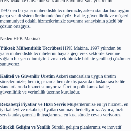
HPK Makina: Güvenilir ve Kaliteli Savunma Sanayi Üretimi"
1997'den bu yana mühendislik tecrübemizle, askeri standartlara uygun
parça ve alt sistem üretiminde öncüyüz. Kalite, güvenilirlik ve müşteri
memnuniyeti odaklı hizmetlerimizle savunma sanayisinin güçlü bir
çözüm ortağıyız.
Neden HPK Makina?
Yüksek Mühendislik Tecrübesi
HPK Makina, 1997 yılından bu
yana mühendislik tecrübelerini hayata geçirerek sektörde kendine
sağlam bir yer edinmiştir. Uzman ekibimizle birlikte yenilikçi çözümler
sunuyoruz.
Kaliteli ve Güvenilir Üretim
Askeri standartlara uygun üretim
süreçlerimizle, hem iç pazarda hem de dış pazarda uluslararası kalite
standartlarında hizmet sunuyoruz. Üretim politikamız kalite,
güvenilirlik ve verimlilik üzerine kuruludur.
Rekabetçi Fiyatlar ve Hızlı Servis
Müşterilerimize en iyi hizmeti, en
iyi kaliteyi ve rekabetçi fiyatları sunmayı hedefliyoruz. Ayrıca, hızlı
servis anlayışımızla ihtiyaçlarınıza en kısa sürede cevap veriyoruz.
Sürekli Gelişim ve Yenilik
Sürekli gelişim planlarımız ve inovatif