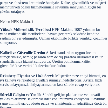
parça ve alt sistem üretiminde öncüyüz. Kalite, güvenilirlik ve müşteri
memnuniyeti odaklı hizmetlerimizle savunma sanayisinin güçlü bir
çözüm ortağıyız.
Neden HPK Makina?
Yüksek Mühendislik Tecrübesi
HPK Makina, 1997 yılından bu
yana mühendislik tecrübelerini hayata geçirerek sektörde kendine
sağlam bir yer edinmiştir. Uzman ekibimizle birlikte yenilikçi çözümler
sunuyoruz.
Kaliteli ve Güvenilir Üretim
Askeri standartlara uygun üretim
süreçlerimizle, hem iç pazarda hem de dış pazarda uluslararası kalite
standartlarında hizmet sunuyoruz. Üretim politikamız kalite,
güvenilirlik ve verimlilik üzerine kuruludur.
Rekabetçi Fiyatlar ve Hızlı Servis
Müşterilerimize en iyi hizmeti, en
iyi kaliteyi ve rekabetçi fiyatları sunmayı hedefliyoruz. Ayrıca, hızlı
servis anlayışımızla ihtiyaçlarınıza en kısa sürede cevap veriyoruz.
Sürekli Gelişim ve Yenilik
Sürekli gelişim planlarımız ve inovatif
yaklaşımlarımızla sektördeki lider konumumuzu koruyoruz. Savunma
sanayinin ihtiyaç duyduğu parça ve alt sistemlerin tedariğinde öncü bir
firmayız.