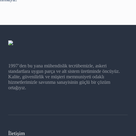
1997’den bu yana mühendislik tecrübemizle, askeri
standartlara uygun parça ve alt sistem üretiminde öncüyüz.
Kalite, güvenilirlik ve müşteri memnuniyeti odaklı
hizmetlerimizle savunma sanayisinin güçlü bir çözüm
ortağıyız.
İletişim