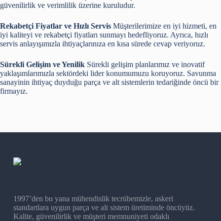
güvenilirlik ve verimlilik üzerine kuruludur.
Rekabetçi Fiyatlar ve Hızlı Servis
Müşterilerimize en iyi hizmeti, en
iyi kaliteyi ve rekabetçi fiyatları sunmayı hedefliyoruz. Ayrıca, hızlı
servis anlayışımızla ihtiyaçlarınıza en kısa sürede cevap veriyoruz.
Sürekli Gelişim ve Yenilik
Sürekli gelişim planlarımız ve inovatif
yaklaşımlarımızla sektördeki lider konumumuzu koruyoruz. Savunma
sanayinin ihtiyaç duyduğu parça ve alt sistemlerin tedariğinde öncü bir
firmayız.
1997’den bu yana mühendislik tecrübemizle, askeri
standartlara uygun parça ve alt sistem üretiminde öncüyüz.
Kalite, güvenilirlik ve müşteri memnuniyeti odaklı