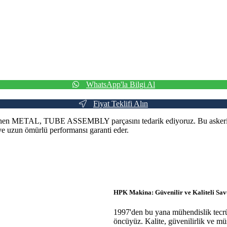
WhatsApp'la Bilgi Al
Fiyat Teklifi Alın
en METAL, TUBE ASSEMBLY parçasını tedarik ediyoruz. Bu askeri par
ve uzun ömürlü performansı garanti eder.
HPK Makina: Güvenilir ve Kaliteli Sa
1997'den bu yana mühendislik tecrüb
öncüyüz. Kalite, güvenilirlik ve m