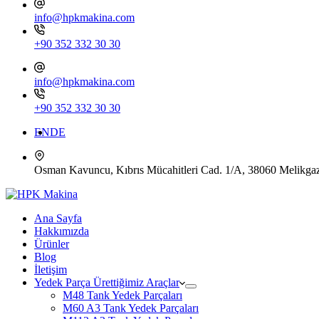
info@hpkmakina.com
+90 352 332 30 30
info@hpkmakina.com
+90 352 332 30 30
EN
DE
Osman Kavuncu, Kıbrıs Mücahitleri Cad. 1/A, 38060 Mel
Ana Sayfa
Hakkımızda
Ürünler
Blog
İletişim
Yedek Parça Ürettiğimiz Araçlar
M48 Tank Yedek Parçaları
M60 A3 Tank Yedek Parçaları