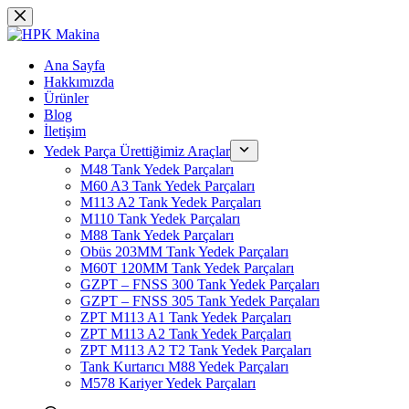
Skip
to
content
Ana Sayfa
Hakkımızda
Ürünler
Blog
İletişim
Yedek Parça Ürettiğimiz Araçlar
M48 Tank Yedek Parçaları
M60 A3 Tank Yedek Parçaları
M113 A2 Tank Yedek Parçaları
M110 Tank Yedek Parçaları
M88 Tank Yedek Parçaları
Obüs 203MM Tank Yedek Parçaları
M60T 120MM Tank Yedek Parçaları
GZPT – FNSS 300 Tank Yedek Parçaları
GZPT – FNSS 305 Tank Yedek Parçaları
ZPT M113 A1 Tank Yedek Parçaları
ZPT M113 A2 Tank Yedek Parçaları
ZPT M113 A2 T2 Tank Yedek Parçaları
Tank Kurtarıcı M88 Yedek Parçaları
M578 Kariyer Yedek Parçaları