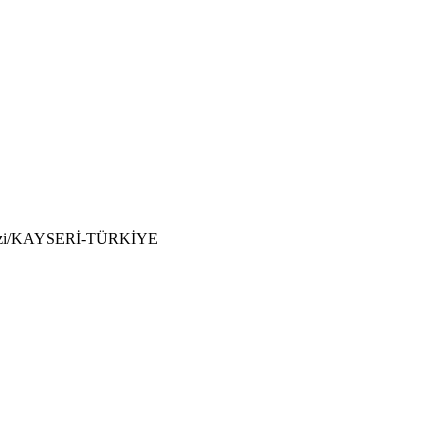
ikgazi/KAYSERİ-TÜRKİYE