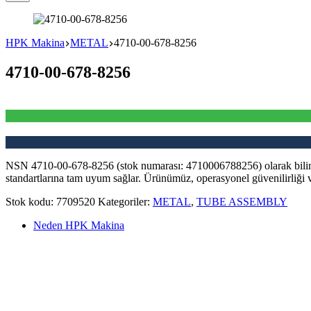
No
results
HPK Makina
METAL
4710-00-678-8256
4710-00-678-8256
NSN 4710-00-678-8256 (stok numarası: 4710006788256) olarak bilin
standartlarına tam uyum sağlar. Ürünümüz, operasyonel güvenilirliği 
Stok kodu:
7709520
Kategoriler:
METAL
,
TUBE ASSEMBLY
Neden HPK Makina