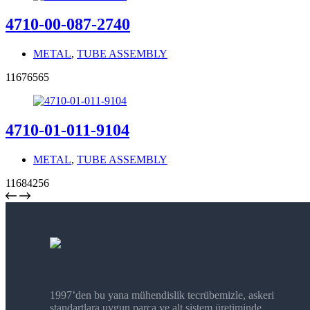
4710-00-087-2740
METAL
,
TUBE ASSEMBLY
11676565
4710-01-011-9104
METAL
,
TUBE ASSEMBLY
11684256
1997’den bu yana mühendislik tecrübemizle, askeri
standartlara uygun parça ve alt sistem üretiminde