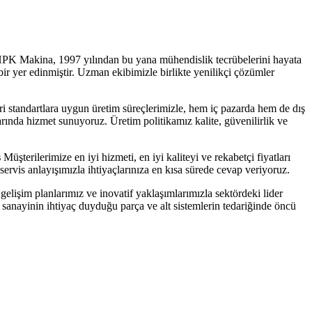
PK Makina, 1997 yılından bu yana mühendislik tecrübelerini hayata
ir yer edinmiştir. Uzman ekibimizle birlikte yenilikçi çözümler
i standartlara uygun üretim süreçlerimizle, hem iç pazarda hem de dış
larında hizmet sunuyoruz. Üretim politikamız kalite, güvenilirlik ve
s
Müşterilerimize en iyi hizmeti, en iyi kaliteyi ve rekabetçi fiyatları
servis anlayışımızla ihtiyaçlarınıza en kısa sürede cevap veriyoruz.
gelişim planlarımız ve inovatif yaklaşımlarımızla sektördeki lider
ayinin ihtiyaç duyduğu parça ve alt sistemlerin tedariğinde öncü