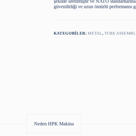
şekilde üretilmiştir ve NATO standartları
güvenilirliği ve uzun ömürlü performansı ga
KATEGORILER:
METAL
,
TUBE ASSEMBL
Neden HPK Makina