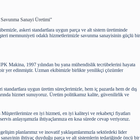
i Savunma Sanayi Üretimi"
emizle, askeri standartlara uygun parça ve alt sistem üretiminde
şteri memnuniyeti odaklı hizmetlerimizle savunma sanayisinin güçlü bir
PK Makina, 1997 yılından bu yana mühendislik tecrübelerini hayata
ir yer edinmiştir. Uzman ekibimizle birlikte yenilikçi çözümler
i standartlara uygun üretim süreçlerimizle, hem iç pazarda hem de dış
larında hizmet sunuyoruz. Üretim politikamız kalite, güvenilirlik ve
s
Müşterilerimize en iyi hizmeti, en iyi kaliteyi ve rekabetçi fiyatları
servis anlayışımızla ihtiyaçlarınıza en kısa sürede cevap veriyoruz.
gelişim planlarımız ve inovatif yaklaşımlarımızla sektördeki lider
ayinin ihtiyaç duyduğu parça ve alt sistemlerin tedariğinde öncü bir