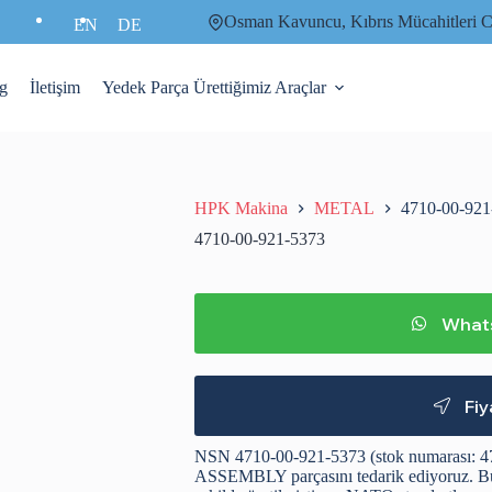
Osman Kavuncu, Kıbrıs Mücahitler
EN
DE
g
İletişim
Yedek Parça Ürettiğimiz Araçlar
HPK Makina
METAL
4710-00-921
4710-00-921-5373
Whats
Fiy
NSN 4710-00-921-5373 (stok numarası: 
ASSEMBLY parçasını tedarik ediyoruz. Bu 