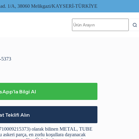
i Cad. 1/A, 38060 Melikgazi/KAYSERİ-TÜRKİYE
No
results
-5373
App'la Bilgi Al
at Teklifi Alın
4710009215373) olarak bilinen METAL, TUBE
askeri parça, en zorlu koşullara dayanacak