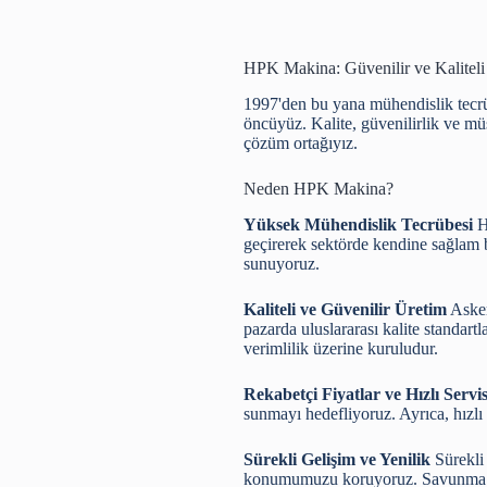
HPK Makina: Güvenilir ve Kalitel
1997'den bu yana mühendislik tecrüb
öncüyüz. Kalite, güvenilirlik ve mü
çözüm ortağıyız.
Neden HPK Makina?
Yüksek Mühendislik Tecrübesi
H
geçirerek sektörde kendine sağlam b
sunuyoruz.
Kaliteli ve Güvenilir Üretim
Asker
pazarda uluslararası kalite standart
verimlilik üzerine kuruludur.
Rekabetçi Fiyatlar ve Hızlı Servi
sunmayı hedefliyoruz. Ayrıca, hızlı 
Sürekli Gelişim ve Yenilik
Sürekli 
konumumuzu koruyoruz. Savunma san