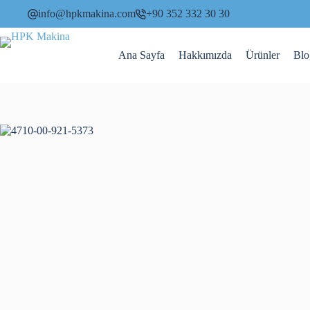
Skip
info@hpkmakina.com
+90 352 332 30 30
to
content
Ana Sayfa
Hakkımızda
Ürünler
Blo