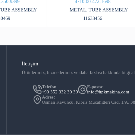
-350-9399
4710-00-472-1698
TUBE ASSEMBLY
METAL
,
TUBE ASSEMBLY
20469
11633456
İletişim
Ürünlerimiz, hizmetlerimiz ve daha fazlası hakkında bilgi al
Telefon
E-posta:
+90 352 332 30 30
info@hpkmakina.com
Adres:
Osman Kavuncu, Kıbrıs Mücahitleri Cad. 1/A