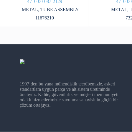
4710-00-087-2129
4710-00
METAL
,
TUBE ASSEMBLY
METAL
,
11676210
73
1997’den bu yana mühendislik tecrübemizle, askeri
standartlara uygun parça ve alt sistem üretiminde
öncüyüz. Kalite, güvenilirlik ve müşteri memnuniyeti
odaklı hizmetlerimizle savunma sanayisinin güçlü bir
çözüm ortağıyız.