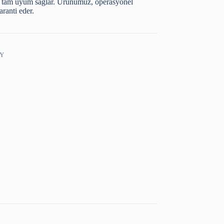
na tam uyum sağlar. Ürünümüz, operasyonel
ranti eder.
Y