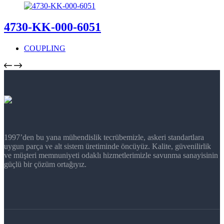
4730-KK-000-6051
COUPLING
1997’den bu yana mühendislik tecrübemizle, askeri standartlara
uygun parça ve alt sistem üretiminde öncüyüz. Kalite, güvenilirlik
ve müşteri memnuniyeti odaklı hizmetlerimizle savunma sanayisinin
güçlü bir çözüm ortağıyız.