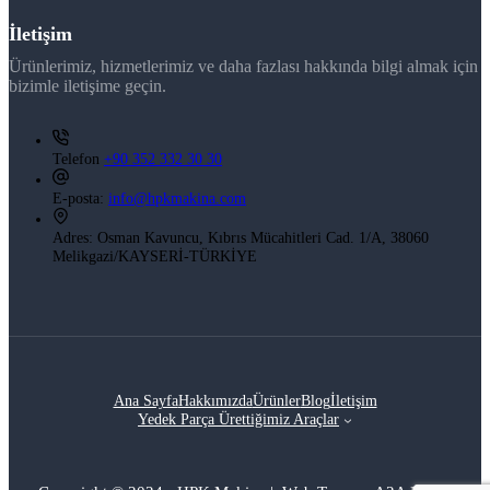
İletişim
Ürünlerimiz, hizmetlerimiz ve daha fazlası hakkında bilgi almak için
bizimle iletişime geçin.
Telefon
+90 352 332 30 30
E-posta:
info@hpkmakina.com
Adres:
Osman Kavuncu, Kıbrıs Mücahitleri Cad. 1/A, 38060
Melikgazi/KAYSERİ-TÜRKİYE
Ana Sayfa
Hakkımızda
Ürünler
Blog
İletişim
Yedek Parça Ürettiğimiz Araçlar