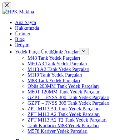
Skip
to
content
Ana Sayfa
Hakkımızda
Ürünler
Blog
İletişim
Yedek Parça Ürettiğimiz Araçlar
M48 Tank Yedek Parçaları
M60 A3 Tank Yedek Parçaları
M113 A2 Tank Yedek Parçaları
M110 Tank Yedek Parçaları
M88 Tank Yedek Parçaları
Obüs 203MM Tank Yedek Parçaları
M60T 120MM Tank Yedek Parçaları
GZPT – FNSS 300 Tank Yedek Parçaları
GZPT – FNSS 305 Tank Yedek Parçaları
ZPT M113 A1 Tank Yedek Parçaları
ZPT M113 A2 Tank Yedek Parçaları
ZPT M113 A2 T2 Tank Yedek Parçaları
Tank Kurtarıcı M88 Yedek Parçaları
M578 Kariyer Yedek Parçaları