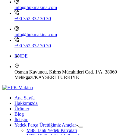
info@hpkmakina.com
+90 352 332 30 30
info@hpkmakina.com
+90 352 332 30 30
EN
DE
Osman Kavuncu, Kıbrıs Mücahitleri Cad. 1/A, 38060
Melikgazi/KAYSERİ-TÜRKİYE
Ana Sayfa
Hakkımızda
Ürünler
Blog
İletişim
Yedek Parça Ürettiğimiz Araçlar
M48 Tank Yedek Parçaları