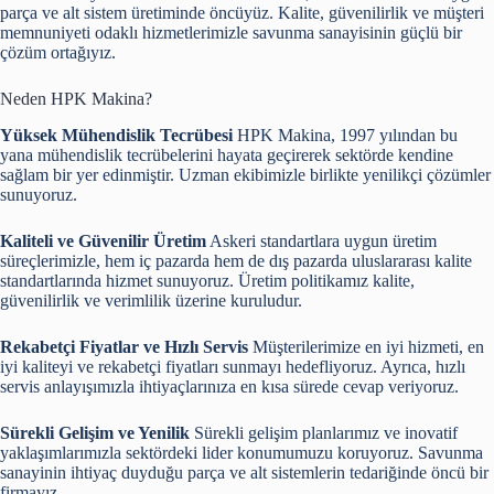
parça ve alt sistem üretiminde öncüyüz. Kalite, güvenilirlik ve müşteri
memnuniyeti odaklı hizmetlerimizle savunma sanayisinin güçlü bir
çözüm ortağıyız.
Neden HPK Makina?
Yüksek Mühendislik Tecrübesi
HPK Makina, 1997 yılından bu
yana mühendislik tecrübelerini hayata geçirerek sektörde kendine
sağlam bir yer edinmiştir. Uzman ekibimizle birlikte yenilikçi çözümler
sunuyoruz.
Kaliteli ve Güvenilir Üretim
Askeri standartlara uygun üretim
süreçlerimizle, hem iç pazarda hem de dış pazarda uluslararası kalite
standartlarında hizmet sunuyoruz. Üretim politikamız kalite,
güvenilirlik ve verimlilik üzerine kuruludur.
Rekabetçi Fiyatlar ve Hızlı Servis
Müşterilerimize en iyi hizmeti, en
iyi kaliteyi ve rekabetçi fiyatları sunmayı hedefliyoruz. Ayrıca, hızlı
servis anlayışımızla ihtiyaçlarınıza en kısa sürede cevap veriyoruz.
Sürekli Gelişim ve Yenilik
Sürekli gelişim planlarımız ve inovatif
yaklaşımlarımızla sektördeki lider konumumuzu koruyoruz. Savunma
sanayinin ihtiyaç duyduğu parça ve alt sistemlerin tedariğinde öncü bir
firmayız.