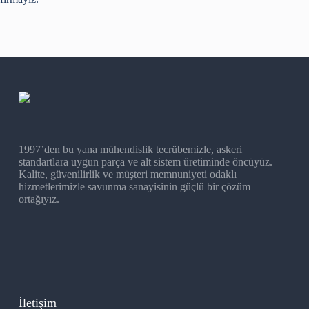
1997’den bu yana mühendislik tecrübemizle, askeri
standartlara uygun parça ve alt sistem üretiminde öncüyüz.
Kalite, güvenilirlik ve müşteri memnuniyeti odaklı
hizmetlerimizle savunma sanayisinin güçlü bir çözüm
ortağıyız.
İletişim