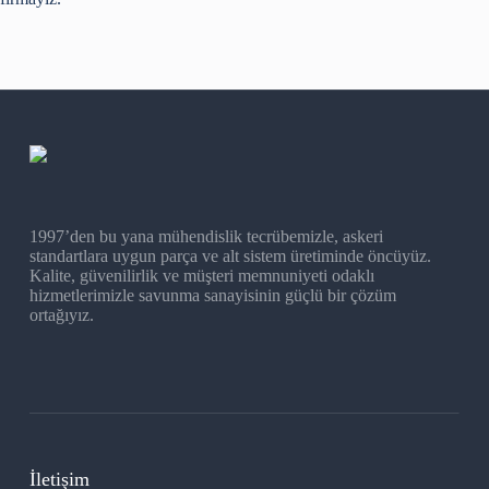
1997’den bu yana mühendislik tecrübemizle, askeri
standartlara uygun parça ve alt sistem üretiminde öncüyüz.
Kalite, güvenilirlik ve müşteri memnuniyeti odaklı
hizmetlerimizle savunma sanayisinin güçlü bir çözüm
ortağıyız.
İletişim