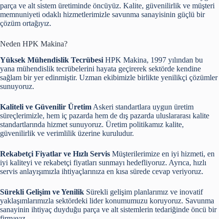
parça ve alt sistem üretiminde öncüyüz. Kalite, güvenilirlik ve müşteri
memnuniyeti odaklı hizmetlerimizle savunma sanayisinin güçlü bir
çözüm ortağıyız.
Neden HPK Makina?
Yüksek Mühendislik Tecrübesi
HPK Makina, 1997 yılından bu
yana mühendislik tecrübelerini hayata geçirerek sektörde kendine
sağlam bir yer edinmiştir. Uzman ekibimizle birlikte yenilikçi çözümler
sunuyoruz.
Kaliteli ve Güvenilir Üretim
Askeri standartlara uygun üretim
süreçlerimizle, hem iç pazarda hem de dış pazarda uluslararası kalite
standartlarında hizmet sunuyoruz. Üretim politikamız kalite,
güvenilirlik ve verimlilik üzerine kuruludur.
Rekabetçi Fiyatlar ve Hızlı Servis
Müşterilerimize en iyi hizmeti, en
iyi kaliteyi ve rekabetçi fiyatları sunmayı hedefliyoruz. Ayrıca, hızlı
servis anlayışımızla ihtiyaçlarınıza en kısa sürede cevap veriyoruz.
Sürekli Gelişim ve Yenilik
Sürekli gelişim planlarımız ve inovatif
yaklaşımlarımızla sektördeki lider konumumuzu koruyoruz. Savunma
sanayinin ihtiyaç duyduğu parça ve alt sistemlerin tedariğinde öncü bir
firmayız.