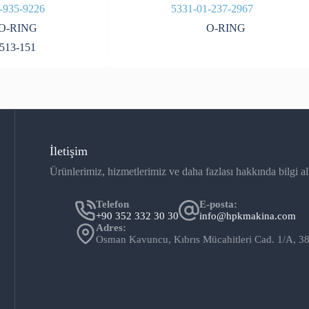
-935-9226
5331-01-237-2967
O-RING
O-RING
513-151
İletişim
Ürünlerimiz, hizmetlerimiz ve daha fazlası hakkında bilgi al
Telefon
E-posta:
+90 352 332 30 30
info@hpkmakina.com
Adres:
Osman Kavuncu, Kıbrıs Mücahitleri Cad. 1/A