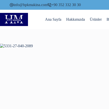
Skip
info@hpkmakina.com
+90 352 332 30 30
to
content
Ana Sayfa
Hakkımızda
Ürünler
B