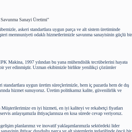
i Savunma Sanayi Üretimi"
emizle, askeri standartlara uygun parça ve alt sistem üretiminde
şteri memnuniyeti odaklı hizmetlerimizle savunma sanayisinin güçlü bir
PK Makina, 1997 yılından bu yana mühendislik tecrübelerini hayata
ir yer edinmiştir. Uzman ekibimizle birlikte yenilikçi çözümler
i standartlara uygun üretim süreçlerimizle, hem iç pazarda hem de dış
larında hizmet sunuyoruz. Üretim politikamız kalite, güvenilirlik ve
s
Müşterilerimize en iyi hizmeti, en iyi kaliteyi ve rekabetçi fiyatları
servis anlayışımızla ihtiyaçlarınıza en kısa sürede cevap veriyoruz.
gelişim planlarımız ve inovatif yaklaşımlarımızla sektördeki lider
ayinin ihtiyaç duyduğu parça ve alt sistemlerin tedariğinde öncü bir