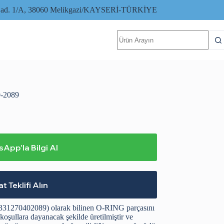
i Cad. 1/A, 38060 Melikgazi/KAYSERİ-TÜRKİYE
No
results
0-2089
App'la Bilgi Al
at Teklifi Alın
331270402089) olarak bilinen O-RING parçasını
 koşullara dayanacak şekilde üretilmiştir ve