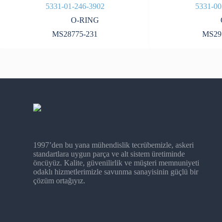
5331-01-246-3902
5331-00
O-RING
MS28775-231
MS29
1997’den bu yana mühendislik tecrübemizle, askeri
standartlara uygun parça ve alt sistem üretiminde
öncüyüz. Kalite, güvenilirlik ve müşteri memnuniyeti
odaklı hizmetlerimizle savunma sanayisinin güçlü bir
çözüm ortağıyız.