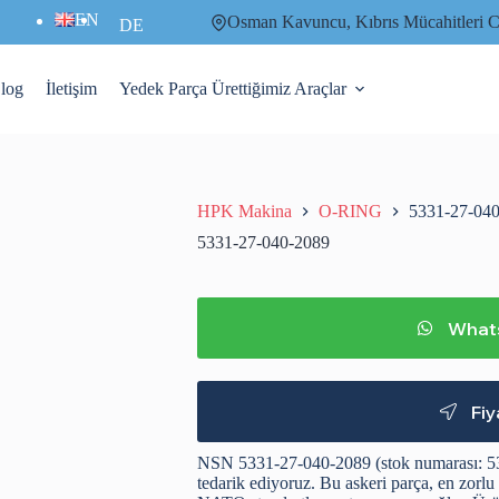
EN
Osman Kavuncu, Kıbrıs Mücahitler
DE
log
İletişim
Yedek Parça Ürettiğimiz Araçlar
HPK Makina
O-RING
5331-27-04
5331-27-040-2089
Whats
Fiy
NSN 5331-27-040-2089 (stok numarası: 5
tedarik ediyoruz. Bu askeri parça, en zorlu