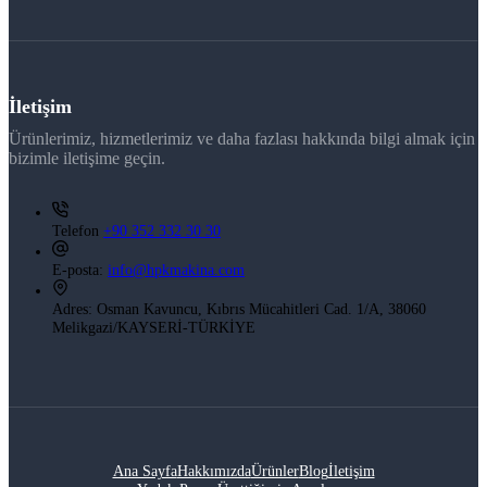
İletişim
Ürünlerimiz, hizmetlerimiz ve daha fazlası hakkında bilgi almak için
bizimle iletişime geçin.
Telefon
+90 352 332 30 30
E-posta:
info@hpkmakina.com
Adres:
Osman Kavuncu, Kıbrıs Mücahitleri Cad. 1/A, 38060
Melikgazi/KAYSERİ-TÜRKİYE
Ana Sayfa
Hakkımızda
Ürünler
Blog
İletişim