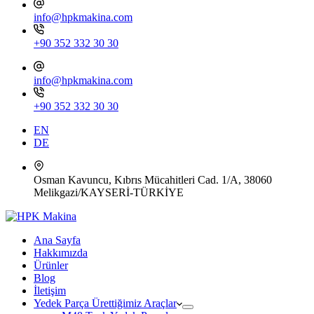
info@hpkmakina.com
+90 352 332 30 30
info@hpkmakina.com
+90 352 332 30 30
EN
DE
Osman Kavuncu, Kıbrıs Mücahitleri Cad. 1/A, 38060
Melikgazi/KAYSERİ-TÜRKİYE
Ana Sayfa
Hakkımızda
Ürünler
Blog
İletişim
Yedek Parça Ürettiğimiz Araçlar