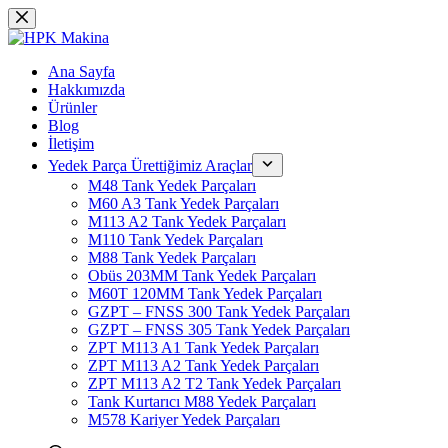
Skip
to
content
Ana Sayfa
Hakkımızda
Ürünler
Blog
İletişim
Yedek Parça Ürettiğimiz Araçlar
M48 Tank Yedek Parçaları
M60 A3 Tank Yedek Parçaları
M113 A2 Tank Yedek Parçaları
M110 Tank Yedek Parçaları
M88 Tank Yedek Parçaları
Obüs 203MM Tank Yedek Parçaları
M60T 120MM Tank Yedek Parçaları
GZPT – FNSS 300 Tank Yedek Parçaları
GZPT – FNSS 305 Tank Yedek Parçaları
ZPT M113 A1 Tank Yedek Parçaları
ZPT M113 A2 Tank Yedek Parçaları
ZPT M113 A2 T2 Tank Yedek Parçaları
Tank Kurtarıcı M88 Yedek Parçaları
M578 Kariyer Yedek Parçaları