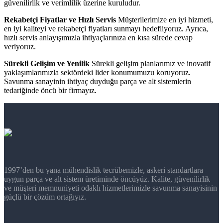
güvenilirlik ve verimlilik üzerine kuruludur.
Rekabetçi Fiyatlar ve Hızlı Servis
Müşterilerimize en iyi hizmeti,
en iyi kaliteyi ve rekabetçi fiyatları sunmayı hedefliyoruz. Ayrıca,
hızlı servis anlayışımızla ihtiyaçlarınıza en kısa sürede cevap
veriyoruz.
Sürekli Gelişim ve Yenilik
Sürekli gelişim planlarımız ve inovatif
yaklaşımlarımızla sektördeki lider konumumuzu koruyoruz.
Savunma sanayinin ihtiyaç duyduğu parça ve alt sistemlerin
tedariğinde öncü bir firmayız.
1997’den bu yana mühendislik tecrübemizle, askeri standartlara
uygun parça ve alt sistem üretiminde öncüyüz. Kalite, güvenilirlik
ve müşteri memnuniyeti odaklı hizmetlerimizle savunma sanayisinin
güçlü bir çözüm ortağıyız.