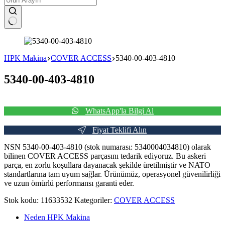
No
results
HPK Makina
COVER ACCESS
5340-00-403-4810
5340-00-403-4810
WhatsApp'la Bilgi Al
Fiyat Teklifi Alın
NSN 5340-00-403-4810 (stok numarası: 5340004034810) olarak
bilinen COVER ACCESS parçasını tedarik ediyoruz. Bu askeri
parça, en zorlu koşullara dayanacak şekilde üretilmiştir ve NATO
standartlarına tam uyum sağlar. Ürünümüz, operasyonel güvenilirliği
ve uzun ömürlü performansı garanti eder.
Stok kodu:
11633532
Kategoriler:
COVER ACCESS
Neden HPK Makina