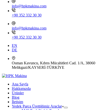
info@hpkmakina.com
+90 352 332 30 30
info@hpkmakina.com
+90 352 332 30 30
EN
DE
Osman Kavuncu, Kıbrıs Mücahitleri Cad. 1/A, 38060
Melikgazi/KAYSERİ-TÜRKİYE
Ana Sayfa
Hakkımızda
Ürünler
Blog
İletişim
Yedek Parça Ürettiğimiz Araçlar