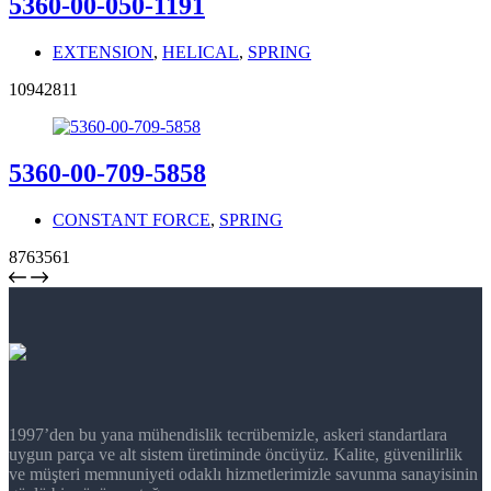
5360-00-050-1191
EXTENSION
,
HELICAL
,
SPRING
10942811
5360-00-709-5858
CONSTANT FORCE
,
SPRING
8763561
1997’den bu yana mühendislik tecrübemizle, askeri standartlara
uygun parça ve alt sistem üretiminde öncüyüz. Kalite, güvenilirlik
ve müşteri memnuniyeti odaklı hizmetlerimizle savunma sanayisinin