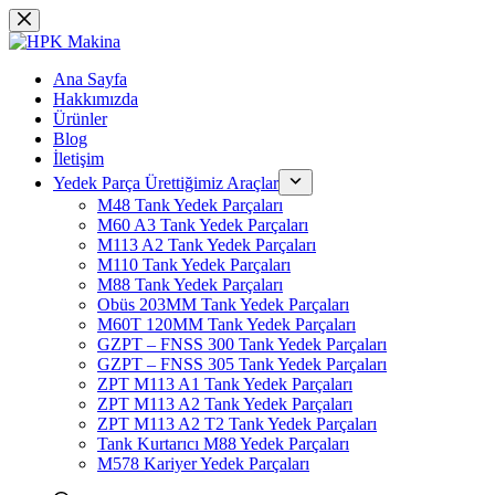
Skip
to
content
Ana Sayfa
Hakkımızda
Ürünler
Blog
İletişim
Yedek Parça Ürettiğimiz Araçlar
M48 Tank Yedek Parçaları
M60 A3 Tank Yedek Parçaları
M113 A2 Tank Yedek Parçaları
M110 Tank Yedek Parçaları
M88 Tank Yedek Parçaları
Obüs 203MM Tank Yedek Parçaları
M60T 120MM Tank Yedek Parçaları
GZPT – FNSS 300 Tank Yedek Parçaları
GZPT – FNSS 305 Tank Yedek Parçaları
ZPT M113 A1 Tank Yedek Parçaları
ZPT M113 A2 Tank Yedek Parçaları
ZPT M113 A2 T2 Tank Yedek Parçaları
Tank Kurtarıcı M88 Yedek Parçaları
M578 Kariyer Yedek Parçaları