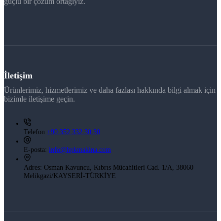
güçlü bir çözüm ortağıyız.
İletişim
Ürünlerimiz, hizmetlerimiz ve daha fazlası hakkında bilgi almak için
bizimle iletişime geçin.
Telefon
+90 352 332 30 30
E-posta:
info@hpkmakina.com
Adres:
Osman Kavuncu, Kıbrıs Mücahitleri Cad. 1/A, 38060
Melikgazi/KAYSERİ-TÜRKİYE