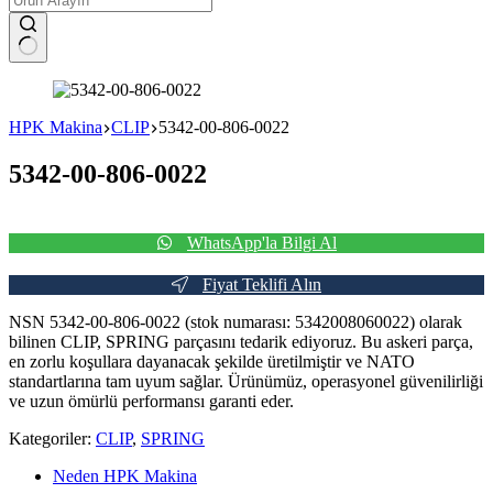
No
results
HPK Makina
CLIP
5342-00-806-0022
5342-00-806-0022
WhatsApp'la Bilgi Al
Fiyat Teklifi Alın
NSN 5342-00-806-0022 (stok numarası: 5342008060022) olarak
bilinen CLIP, SPRING parçasını tedarik ediyoruz. Bu askeri parça,
en zorlu koşullara dayanacak şekilde üretilmiştir ve NATO
standartlarına tam uyum sağlar. Ürünümüz, operasyonel güvenilirliği
ve uzun ömürlü performansı garanti eder.
Kategoriler:
CLIP
,
SPRING
Neden HPK Makina