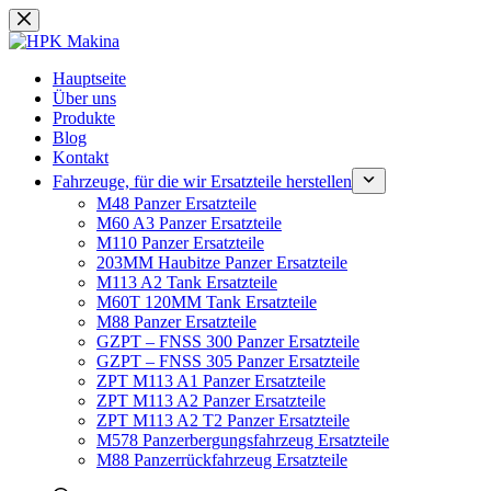
Zum
Inhalt
springen
Hauptseite
Über uns
Produkte
Blog
Kontakt
Fahrzeuge, für die wir Ersatzteile herstellen
M48 Panzer Ersatzteile
M60 A3 Panzer Ersatzteile
M110 Panzer Ersatzteile
203MM Haubitze Panzer Ersatzteile
M113 A2 Tank Ersatzteile
M60T 120MM Tank Ersatzteile
M88 Panzer Ersatzteile
GZPT – FNSS 300 Panzer Ersatzteile
GZPT – FNSS 305 Panzer Ersatzteile
ZPT M113 A1 Panzer Ersatzteile
ZPT M113 A2 Panzer Ersatzteile
ZPT M113 A2 T2 Panzer Ersatzteile
M578 Panzerbergungsfahrzeug Ersatzteile
M88 Panzerrückfahrzeug Ersatzteile