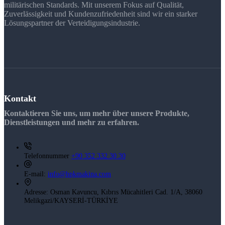
militärischen Standards. Mit unserem Fokus auf Qualität,
Zuverlässigkeit und Kundenzufriedenheit sind wir ein starker
Lösungspartner der Verteidigungsindustrie.
Kontakt
Kontaktieren Sie uns, um mehr über unsere Produkte,
Dienstleistungen und mehr zu erfahren.
Telefonnummer
+90 352 332 30 30
E-mail:
info@hpkmakina.com
Adresse:
Osman Kavuncu, Kıbrıs Mücahitleri Cad. 1/A, 38060
Melikgazi/KAYSERİ-TÜRKİYE