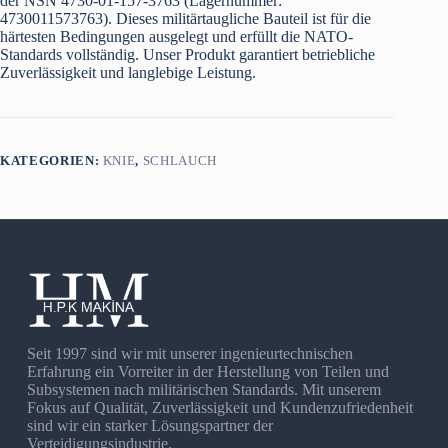
der NSN 4730-01-157-3763 (Lagernummer:
4730011573763). Dieses militärtaugliche Bauteil ist für die
härtesten Bedingungen ausgelegt und erfüllt die NATO-
Standards vollständig. Unser Produkt garantiert betriebliche
Zuverlässigkeit und langlebige Leistung.
KATEGORIEN:
KNIE
,
SCHLAUCH
Seit 1997 sind wir mit unserer ingenieurtechnischen
Erfahrung ein Vorreiter in der Herstellung von Teilen und
Subsystemen nach militärischen Standards. Mit unserem
Fokus auf Qualität, Zuverlässigkeit und Kundenzufriedenheit
sind wir ein starker Lösungspartner der
Verteidigungsindustrie.