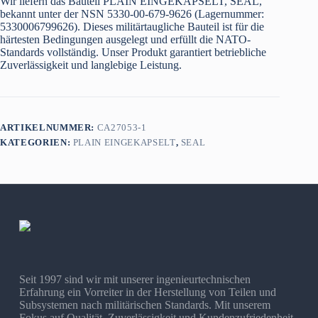
Wir liefern das Bauteil PLAIN EINGEKAPSELT, SEAL,
bekannt unter der NSN 5330-00-679-9626 (Lagernummer:
5330006799626). Dieses militärtaugliche Bauteil ist für die
härtesten Bedingungen ausgelegt und erfüllt die NATO-
Standards vollständig. Unser Produkt garantiert betriebliche
Zuverlässigkeit und langlebige Leistung.
ARTIKELNUMMER:
CA27053-1
KATEGORIEN:
PLAIN EINGEKAPSELT
,
SEAL
Seit 1997 sind wir mit unserer ingenieurtechnischen
Erfahrung ein Vorreiter in der Herstellung von Teilen und
Subsystemen nach militärischen Standards. Mit unserem
Fokus auf Qualität, Zuverlässigkeit und Kundenzufriedenheit