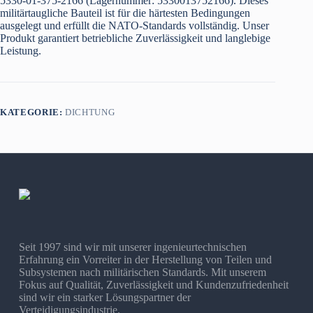
5330-01-375-2166 (Lagernummer: 5330013752166). Dieses
militärtaugliche Bauteil ist für die härtesten Bedingungen
ausgelegt und erfüllt die NATO-Standards vollständig. Unser
Produkt garantiert betriebliche Zuverlässigkeit und langlebige
Leistung.
KATEGORIE:
DICHTUNG
Seit 1997 sind wir mit unserer ingenieurtechnischen
Erfahrung ein Vorreiter in der Herstellung von Teilen und
Subsystemen nach militärischen Standards. Mit unserem
Fokus auf Qualität, Zuverlässigkeit und Kundenzufriedenheit
sind wir ein starker Lösungspartner der
Verteidigungsindustrie.