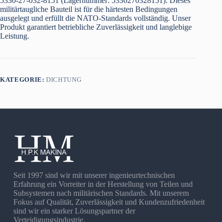
5330-27-032-8151 (Lagernummer: 5330270328151). Dieses
militärtaugliche Bauteil ist für die härtesten Bedingungen
ausgelegt und erfüllt die NATO-Standards vollständig. Unser
Produkt garantiert betriebliche Zuverlässigkeit und langlebige
Leistung.
KATEGORIE:
DICHTUNG
Seit 1997 sind wir mit unserer ingenieurtechnischen
Erfahrung ein Vorreiter in der Herstellung von Teilen und
Subsystemen nach militärischen Standards. Mit unserem
Fokus auf Qualität, Zuverlässigkeit und Kundenzufriedenheit
sind wir ein starker Lösungspartner der
Verteidigungsindustrie.