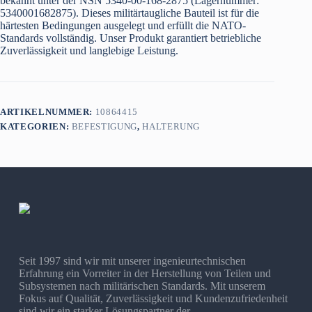
bekannt unter der NSN 5340-00-168-2875 (Lagernummer:
5340001682875). Dieses militärtaugliche Bauteil ist für die
härtesten Bedingungen ausgelegt und erfüllt die NATO-
Standards vollständig. Unser Produkt garantiert betriebliche
Zuverlässigkeit und langlebige Leistung.
ARTIKELNUMMER:
10864415
KATEGORIEN:
BEFESTIGUNG
,
HALTERUNG
Seit 1997 sind wir mit unserer ingenieurtechnischen
Erfahrung ein Vorreiter in der Herstellung von Teilen und
Subsystemen nach militärischen Standards. Mit unserem
Fokus auf Qualität, Zuverlässigkeit und Kundenzufriedenheit
sind wir ein starker Lösungspartner der