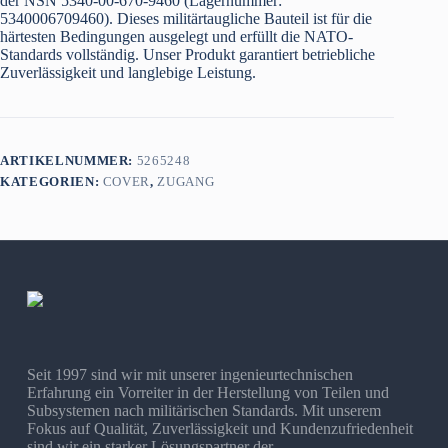
der NSN 5340-00-670-9460 (Lagernummer:
5340006709460). Dieses militärtaugliche Bauteil ist für die
härtesten Bedingungen ausgelegt und erfüllt die NATO-
Standards vollständig. Unser Produkt garantiert betriebliche
Zuverlässigkeit und langlebige Leistung.
ARTIKELNUMMER:
5265248
KATEGORIEN:
COVER
,
ZUGANG
Seit 1997 sind wir mit unserer ingenieurtechnischen
Erfahrung ein Vorreiter in der Herstellung von Teilen und
Subsystemen nach militärischen Standards. Mit unserem
Fokus auf Qualität, Zuverlässigkeit und Kundenzufriedenheit
sind wir ein starker Lösungspartner der