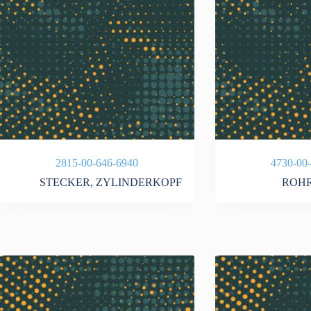
2815-00-646-6940
4730-00
STECKER
,
ZYLINDERKOPF
ROH