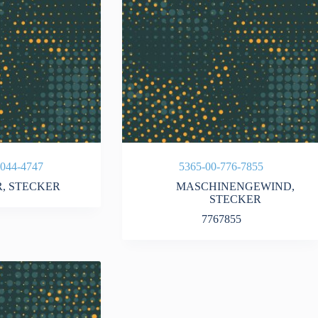
-044-4747
5365-00-776-7855
R
,
STECKER
MASCHINENGEWIND
,
STECKER
7767855