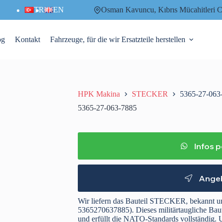
TR
EN
Osman Kavuncu, Kıbrıs Mücahitler
og
Kontakt
Fahrzeuge, für die wir Ersatzteile herstellen
HPK Makina
STECKER
5365-27-063
5365-27-063-7885
Infos 
Angeb
Wir liefern das Bauteil STECKER, bekannt 
5365270637885). Dieses militärtaugliche Baute
und erfüllt die NATO-Standards vollständig. U