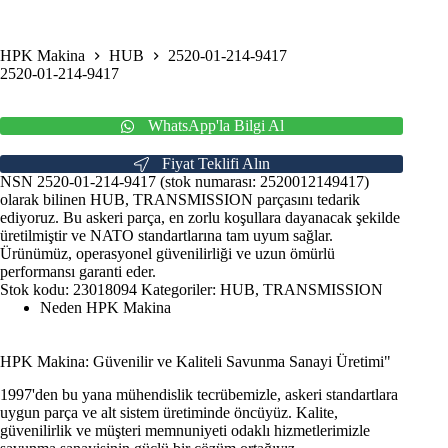
HPK Makina
HUB
2520-01-214-9417
2520-01-214-9417
WhatsApp'la Bilgi Al
Fiyat Teklifi Alın
NSN 2520-01-214-9417 (stok numarası: 2520012149417)
olarak bilinen HUB, TRANSMISSION parçasını tedarik
ediyoruz. Bu askeri parça, en zorlu koşullara dayanacak şekilde
üretilmiştir ve NATO standartlarına tam uyum sağlar.
Ürünümüz, operasyonel güvenilirliği ve uzun ömürlü
performansı garanti eder.
Stok kodu:
23018094
Kategoriler:
HUB
,
TRANSMISSION
Neden HPK Makina
HPK Makina: Güvenilir ve Kaliteli Savunma Sanayi Üretimi"
1997'den bu yana mühendislik tecrübemizle, askeri standartlara
uygun parça ve alt sistem üretiminde öncüyüz. Kalite,
güvenilirlik ve müşteri memnuniyeti odaklı hizmetlerimizle