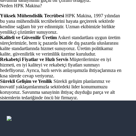
savunma sanayisinin güçlü bir çözüm ortağıyız.
Neden HPK Makina?
Yüksek Mühendislik Tecrübesi
HPK Makina, 1997 yılından
bu yana mühendislik tecrübelerini hayata geçirerek sektörde
kendine sağlam bir yer edinmiştir. Uzman ekibimizle birlikte
yenilikçi çözümler sunuyoruz.
Kaliteli ve Güvenilir Üretim
Askeri standartlara uygun üretim
süreçlerimizle, hem iç pazarda hem de dış pazarda uluslararası
kalite standartlarında hizmet sunuyoruz. Üretim politikamız
kalite, güvenilirlik ve verimlilik üzerine kuruludur.
Rekabetçi Fiyatlar ve Hızlı Servis
Müşterilerimize en iyi
hizmeti, en iyi kaliteyi ve rekabetçi fiyatları sunmayı
hedefliyoruz. Ayrıca, hızlı servis anlayışımızla ihtiyaçlarınıza en
kısa sürede cevap veriyoruz.
Sürekli Gelişim ve Yenilik
Sürekli gelişim planlarımız ve
inovatif yaklaşımlarımızla sektördeki lider konumumuzu
koruyoruz. Savunma sanayinin ihtiyaç duyduğu parça ve alt
sistemlerin tedariğinde öncü bir firmayız.