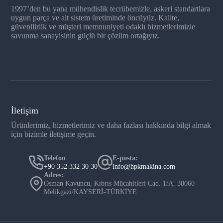
1997’den bu yana mühendislik tecrübemizle, askeri standartlara
uygun parça ve alt sistem üretiminde öncüyüz. Kalite,
güvenilirlik ve müşteri memnuniyeti odaklı hizmetlerimizle
savunma sanayisinin güçlü bir çözüm ortağıyız.
İletişim
Ürünlerimiz, hizmetlerimiz ve daha fazlası hakkında bilgi almak
için bizimle iletişime geçin.
Telefon
E-posta:
+90 352 332 30 30
info@hpkmakina.com
Adres:
Osman Kavuncu, Kıbrıs Mücahitleri Cad. 1/A, 38060
Melikgazi/KAYSERİ-TÜRKİYE