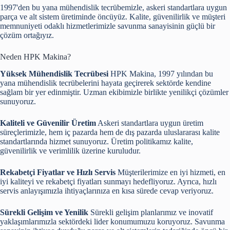
1997'den bu yana mühendislik tecrübemizle, askeri standartlara uygun
parça ve alt sistem üretiminde öncüyüz. Kalite, güvenilirlik ve müşteri
memnuniyeti odaklı hizmetlerimizle savunma sanayisinin güçlü bir
çözüm ortağıyız.
Neden HPK Makina?
Yüksek Mühendislik Tecrübesi
HPK Makina, 1997 yılından bu
yana mühendislik tecrübelerini hayata geçirerek sektörde kendine
sağlam bir yer edinmiştir. Uzman ekibimizle birlikte yenilikçi çözümler
sunuyoruz.
Kaliteli ve Güvenilir Üretim
Askeri standartlara uygun üretim
süreçlerimizle, hem iç pazarda hem de dış pazarda uluslararası kalite
standartlarında hizmet sunuyoruz. Üretim politikamız kalite,
güvenilirlik ve verimlilik üzerine kuruludur.
Rekabetçi Fiyatlar ve Hızlı Servis
Müşterilerimize en iyi hizmeti, en
iyi kaliteyi ve rekabetçi fiyatları sunmayı hedefliyoruz. Ayrıca, hızlı
servis anlayışımızla ihtiyaçlarınıza en kısa sürede cevap veriyoruz.
Sürekli Gelişim ve Yenilik
Sürekli gelişim planlarımız ve inovatif
yaklaşımlarımızla sektördeki lider konumumuzu koruyoruz. Savunma