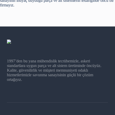
sanayinin ihtiyaç duyduğu parça ve alt sistemlerin tedariğinde öncü bir
firmayız.
1997’den bu yana mühendislik tecrübemizle, askeri
standartlara uygun parça ve alt sistem üretiminde öncüyüz.
Kalite, güvenilirlik ve müşteri memnuniyeti odaklı
hizmetlerimizle savunma sanayisinin güçlü bir çözüm
ortağıyız.