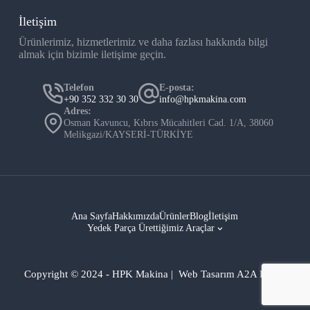
İletişim
Ürünlerimiz, hizmetlerimiz ve daha fazlası hakkında bilgi
almak için bizimle iletişime geçin.
Telefon
E-posta:
+90 352 332 30 30
info@hpkmakina.com
Adres:
Osman Kavuncu, Kıbrıs Mücahitleri Cad. 1/A, 38060
Melikgazi/KAYSERİ-TÜRKİYE
Ana Sayfa
Hakkımızda
Ürünler
Blog
İletişim
Yedek Parça Ürettiğimiz Araçlar
Copyright © 2024 - HPK Makina | Web Tasarım A2A Dijital