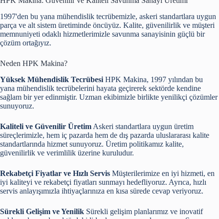
HPK Makina: Güvenilir ve Kaliteli Savunma Sanayi Üretimi"
1997'den bu yana mühendislik tecrübemizle, askeri standartlara uygun
parça ve alt sistem üretiminde öncüyüz. Kalite, güvenilirlik ve müşteri
memnuniyeti odaklı hizmetlerimizle savunma sanayisinin güçlü bir
çözüm ortağıyız.
Neden HPK Makina?
Yüksek Mühendislik Tecrübesi
HPK Makina, 1997 yılından bu
yana mühendislik tecrübelerini hayata geçirerek sektörde kendine
sağlam bir yer edinmiştir. Uzman ekibimizle birlikte yenilikçi çözümler
sunuyoruz.
Kaliteli ve Güvenilir Üretim
Askeri standartlara uygun üretim
süreçlerimizle, hem iç pazarda hem de dış pazarda uluslararası kalite
standartlarında hizmet sunuyoruz. Üretim politikamız kalite,
güvenilirlik ve verimlilik üzerine kuruludur.
Rekabetçi Fiyatlar ve Hızlı Servis
Müşterilerimize en iyi hizmeti, en
iyi kaliteyi ve rekabetçi fiyatları sunmayı hedefliyoruz. Ayrıca, hızlı
servis anlayışımızla ihtiyaçlarınıza en kısa sürede cevap veriyoruz.
Sürekli Gelişim ve Yenilik
Sürekli gelişim planlarımız ve inovatif