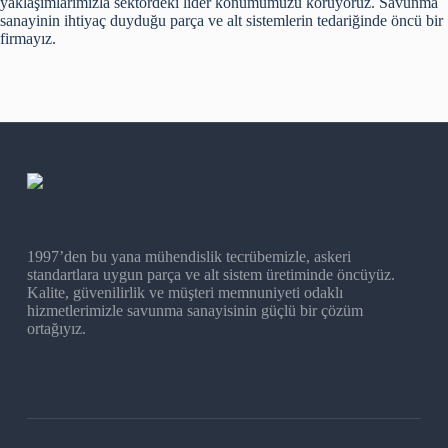
yaklaşımlarımızla sektördeki lider konumumuzu koruyoruz. Savunma
sanayinin ihtiyaç duyduğu parça ve alt sistemlerin tedariğinde öncü bir
firmayız.
1997’den bu yana mühendislik tecrübemizle, askeri
standartlara uygun parça ve alt sistem üretiminde öncüyüz.
Kalite, güvenilirlik ve müşteri memnuniyeti odaklı
hizmetlerimizle savunma sanayisinin güçlü bir çözüm
ortağıyız.